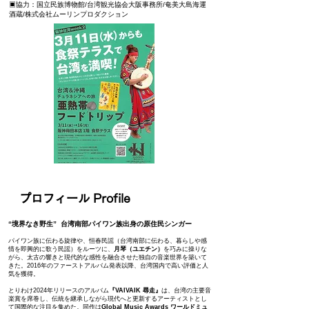
​▣協力：国立民族博物館/台湾観光協会大阪事務所/奄美大島海運
酒蔵/株式会社ムーリンプロダクション
プロフィール Profile
“境界なき野生”
台湾南部パイワン族出身の原住民シンガー
パイワン族に伝わる旋律や、恒春民謡（台湾南部に伝わる、暮らしや感
情を即興的に歌う民謡）をルーツに、
月琴（ユエチン）
を巧みに操りな
がら、太古の響きと現代的な感性を融合させた独自の音楽世界を築いて
きた。
2016年のファーストアルバム発表以降、台湾国内で高い評価と人
気を獲得。
とりわけ2024年リリースのアルバム
『VAIVAIK 尋走』
は、台湾の主要音
楽賞を席巻し、伝統を継承しながら現代へと更新するアーティストとし
て国際的な注目を集めた。同作は
Global Music Awards ワールドミュ