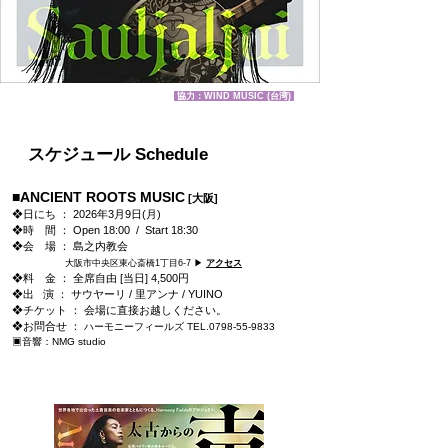
協力：
WIND MUSIC
(台湾)
​スケジュール Schedule
■ANCIENT ROOTS MUSIC
[大阪]
❖日にち ： 2026年3月9日(月)
❖時 間 ： Open 18:00 / Start 18:30
❖会 場 ： 島之内教会
​
大阪市中央区東心斎橋1丁目6-7 ▶
アクセス
❖料 金 ： 全席自由
[当日] 4,500円
❖出 演 ： サウヤーリ / 里アンナ / YUINO
❖チケット ： 会場に直接お越しください。
❖お問合せ ：
ハーモニーフィールズ TEL.0798-55-9833
▣音響：NMG studio
＜特設ページ＞ ▶
こちら