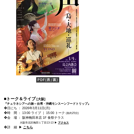
PDF(表/裏)
■トーク＆ライブ
[大阪]
『チュラネシアへの旅～台湾・沖縄モンスーンフードトリップ』
❖日にち ： 2026年3月11日(月)
❖時 間 ： 13:00 ライブ ｜ 15:00 トーク
(各約25分)
❖会 場 ： 阪神梅田本店 1F 食祭テラス
​
大阪市北区梅田１丁目13-13 ▶
アクセス
❖詳 細 ▶
こちら