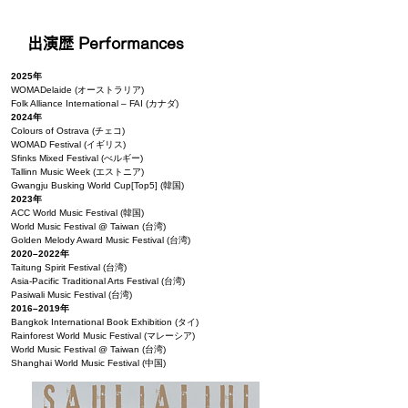
出演歴 Performances
2025年
WOMADelaide (オーストラリア)
Folk Alliance International – FAI (カナダ)
2024年
Colours of Ostrava (チェコ)
WOMAD Festival (イギリス)
Sfinks Mixed Festival (べルギー)
Tallinn Music Week (エストニア)
Gwangju Busking World Cup[Top5] (韓国)
2023年
ACC World Music Festival (韓国)
World Music Festival @ Taiwan (台湾)
Golden Melody Award Music Festival (台湾)
2020–2022年
Taitung Spirit Festival (台湾)
Asia-Pacific Traditional Arts Festival (
台湾)
Pasiwali Music Festival (台湾)
2016–2019年
Bangkok International Book Exhibition (タイ)
Rainforest World Music Festival (マレーシア)
World Music Festival @ Taiwan (台湾)
Shanghai World Music Festival (中国)