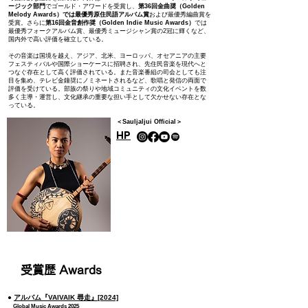
ージック部門
でゴールド・アワードを受賞し、
第36回金曲奨（Golden
Melody Awards）
では最優秀原住民語アルバム賞
および最優秀編曲賞を
受賞。さらに
第16回金音創作奨（Golden Indie Music Awards）
では
最優秀フォークアルバム賞、最優秀ミュージシャン賞の2冠に輝くなど、
国内外で高い評価を確立している。
その音楽は国境を越え、アジア、北米、ヨーロッパ、オセアニアの主要
フェスティバルや国際ショーケースに招聘され、先住民音楽を現代へと
つなぐ存在として高く評価されている。また音楽番組の司会としても注
目を集め、テレビ金鐘奨にノミネートされるなど、歌唱と発信の両面で
評価を受けている。部族の祭りや地域コミュニティの文化イベントを数
多く主導・運営し、文化継承の重要な担い手として欠かせない存在とな
っている。
＜Sauljaljui Official＞
HP
受賞歴 Awards
●
アルバム『VAIVAIK 尋走』[2024]
Global Music Awards 2025