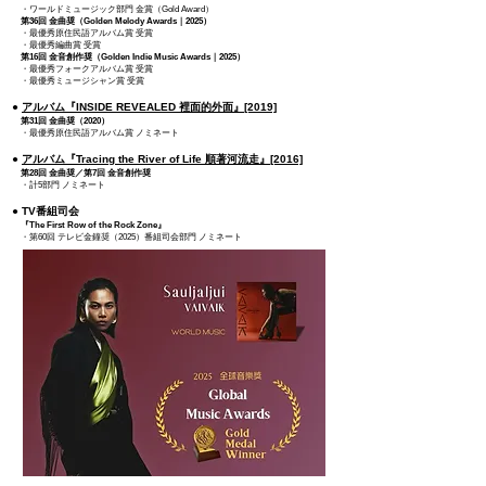
・ワールドミュージック部門 金賞（Gold Award）
第36回 金曲奨（Golden Melody Awards｜2025）
・最優秀原住民語アルバム賞 受賞
・最優秀編曲賞 受賞
第16回 金音創作奨（Golden Indie Music Awards｜2025）
・最優秀フォークアルバム賞 受賞
・最優秀ミュージシャン賞 受賞
●
アルバム『INSIDE REVEALED 裡面的外面』[2019]
第31回 金曲奨（2020）
・最優秀原住民語アルバム賞 ノミネート
●
アルバム『Tracing the River of Life 順著河流走』[2016]
第28回 金曲奨／第7回 金音創作奨
・計5部門 ノミネート
● TV番組司会
『The First Row of the Rock Zone』
・第60回 テレビ金鐘奨（2025）番組司会部門 ノミネート