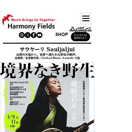
サイトリニューアル中。順次移行中です。旧ページは
こちら
SHOP
サウヤーリ Sauljaljui
台湾の大地から、世界へ放たれる野生の歌声。
金曲奨／金音創作奨／Global Music Awards 三冠