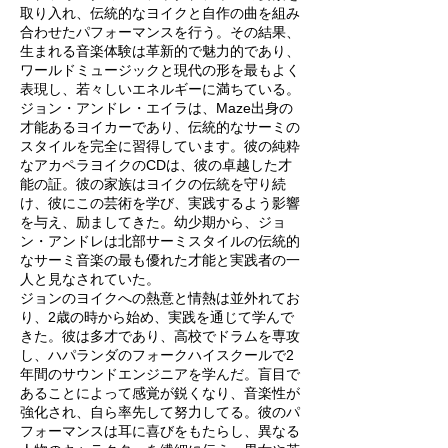
取り入れ、伝統的なヨイクと自作の曲を組み
合わせたパフォーマンスを行う。その結果、
生まれる音楽体験は革新的で魅力的であり、
ワールドミュージックと現代の形を最もよく
表現し、若々しいエネルギーに満ちている。
ジョン・アンドレ・エイラは、Maze出身の
才能あるヨイカーであり、伝統的なサーミの
スタイルを完全に習得しています。彼の純粋
なアカペラヨイクのCDは、彼の卓越した才
能の証。彼の家族はヨイクの伝統を守り続
け、彼にこの芸術を学び、実践するよう影響
を与え、励ましてきた。幼少期から、ジョ
ン・アンドレは北部サーミスタイルの伝統的
なサーミ音楽の最も優れた才能と実践者の一
人と見なされていた。
ジョンのヨイクへの熱意と情熱は並外れてお
り、2歳の時から始め、実践を通じて学んで
きた。彼は多才であり、高校でドラムを専攻
し、ハパランダのフォークハイスクールで2
年間のサウンドエンジニアを学んだ。盲目で
あることによって感覚が鋭くなり、音楽性が
強化され、自ら率先して努力してる。彼のパ
フォーマンスは耳に喜びをもたらし、異なる