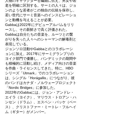
人物のキャラクターを繊細に伝え、男女や若
老を明確に区別する。サーミの人々は、ジョ
ンのような若者がこの独自の伝統を保存し、
若い世代にサーミ音楽へのインスピレーショ
ンと動機を与えることが必要。
Gabbaは2022年にデビューアルバムをリリ
ースし、その新鮮さで高く評価された。
Gabbaは自分たちの音楽を、ルーツとの繋
がりを失った人々へのシャーマンの解毒剤と
表現している。
ジョンソロ活動やGabbaとのコラボレーシ
ョンに加え、2017年にサーミグランプリの
ヨイク部門で優勝し、パンデミックの期間中
も積極的に活動し続け、メディア向けの音楽
を作曲・ライセンスしてきた。特に、HBO
シリーズ「Utmark」でのコラボレーション
は、シングル「Horágallis」につながり、彼
のバンドはカナダ・ノルウェープロジェクト
「Nordic Bridges」に参加した。
2022年のGabbaには、ジョン・アンドレ・
エイラ（ヨイク）、マリウス・トロアン・ハ
ンセン（ドラム）、エスペン・バッケ（ベー
ス）、クリストファー・ミートレ・フルヘイ
ム（ギター）がメンバー。