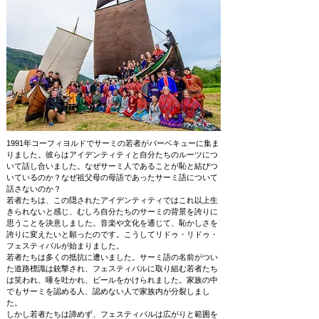
1991年コーフィヨルドでサーミの若者がバーベキューに集ま
りました。彼らはアイデンティティと自分たちのルーツにつ
いて話し合いました。なぜサーミ人であることが恥と結びつ
いているのか？なぜ祖父母の母語であったサーミ語について
話さないのか？
若者たちは、この隠されたアイデンティティではこれ以上生
きられないと感じ、むしろ自分たちのサーミの背景を誇りに
思うことを決意しました。音楽や文化を通じて、恥かしさを
誇りに変えたいと願ったのです。こうしてリドゥ・リドゥ・
フェスティバルが始まりました。
若者たちは多くの抵抗に遭いました。サーミ語の名前がつい
た道路標識は銃撃され、フェスティバルに取り組む若者たち
は笑われ、唾を吐かれ、ビールをかけられました。家族の中
でもサーミを認める人、認めない人で家族内が分裂しまし
た。
しかし若者たちは諦めず、フェスティバルは広がりと範囲を