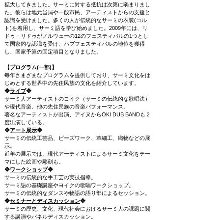
拡大してきました。サーミに対する抵抗は次第に弱まりまし
た。彼らは地元当局や一般市民、アーティストからの支援と
認識を受けました。多くの人が伝統的なサーミの衣装(コル
ト)を着用し、サーミ語を学び始めました。2009年には、リ
ドゥ・リドゥがノルウェーの12のフェスティバルの1つとし
て国家的な認識を受け、ハブフェスティバルの地位を獲得
し、国家予算の固定項目となりました。
【プログラム(一部)】
毎年さまざまなプログラムを提供しており、サーミ文化をは
じめとする世界中の先住民族の文化を紹介しています。
❖
ライブ
❖
サーミ人アーティストのヨイク（サーミの伝統的な歌唱法）
や現代音楽、他の先住民族の音楽パフォーマンス。
著名なアーティストが出演、アイヌからOKI DUB BANDも２
度出演している。
❖
アート展示
❖
サーミの伝統工芸品、ビーズワーク、革細工、織物などの展
示。
近年の展示では、現代アーティストによるサーミ文化をテー
マにした絵画や彫刻も。
❖
ワークショップ
❖
サーミの伝統的な手工芸の実技指導。
サーミ語の基礎講座やヨイクの歌唱ワークショップ。
サーミの伝統的なダンスや物語の語り部によるセッション。
❖
セミナーとディスカッション
❖
サーミの歴史、文化、現代社会におけるサーミ人の課題に関
する講演やパネルディスカッション。